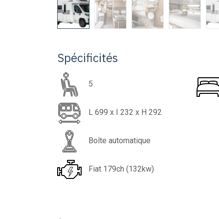
Spécificités
5
L
699
x I
232
x H
292
Boîte automatique
Fiat 179ch (132kw)