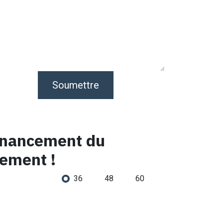
Soumettre
Financement du
lement !
36
48
60