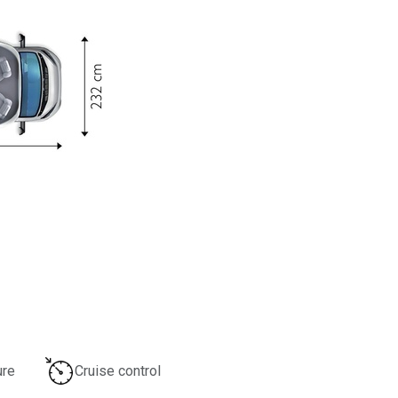
ure
Cruise control