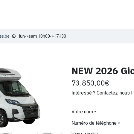
TION
VENTE
SERVICE TECHNIQUE
LES NOMADES
B
es.be
lun->sam 10h00->17H30
NEW 2026 Giot
73.850,00
€
Intéressé ? Contactez-nous !
Votre nom
*
Numéro de téléphone
*