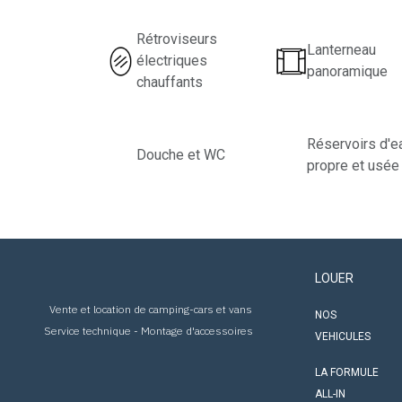
Rétroviseurs
Lanterneau
électriques
panoramique
chauffants
Réservoirs d'e
Douche et WC
propre et usée
LOUER
Vente et location de camping-cars et vans
NOS
Service technique - Montage d'accessoires
VEHICULES
LA FORMULE
ALL-IN