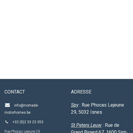
CO​NTACT
ADRESSE
Spy
: Rue Phocas Lejeune
info@nomade-
29, 5032 Isnes
motorhomes.be
+32 (0)2 33 23 353
St
Peters
Leuw
: Rue de
Rue Phocas Lejeune 29
Grand Bigard 67, 1600 Sint-