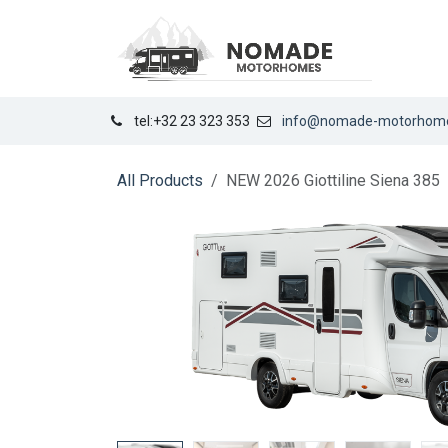
Se rendre au contenu
LOCA
tel:+32 23 323 353
info@nomade-motorhom
All Products
NEW 2026 Giottiline Siena 385