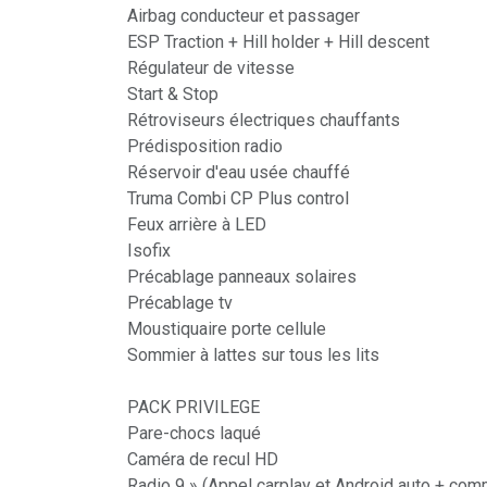
Airbag conducteur et passager
ESP Traction + Hill holder + Hill descent
Régulateur de vitesse
Start & Stop
Rétroviseurs électriques chauffants
Prédisposition radio
Réservoir d'eau usée chauffé
Truma Combi CP Plus control
Feux arrière à LED
Isofix
Précablage panneaux solaires
Précablage tv
Moustiquaire porte cellule
Sommier à lattes sur tous les lits
PACK PRIVILEGE
Pare-chocs laqué
Caméra de recul HD
Radio 9 » (Appel carplay et Android auto + com