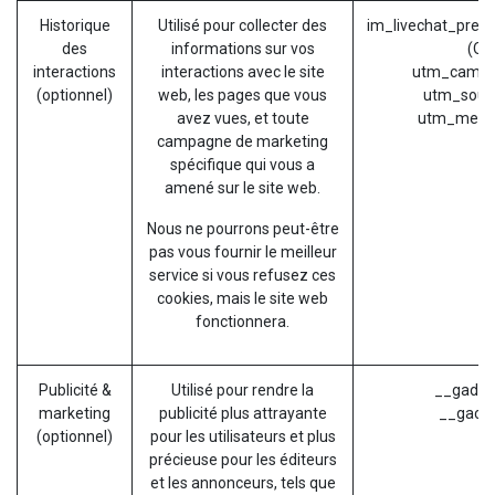
Historique
Utilisé pour collecter des
im_livechat_previ
des
informations sur vos
(Od
interactions
interactions avec le site
utm_campa
(optionnel)
web, les pages que vous
utm_sour
avez vues, et toute
utm_medi
campagne de marketing
spécifique qui vous a
amené sur le site web.
Nous ne pourrons peut-être
pas vous fournir le meilleur
service si vous refusez ces
cookies, mais le site web
fonctionnera.
Publicité &
Utilisé pour rendre la
__gads (
marketing
publicité plus attrayante
__gac (
(optionnel)
pour les utilisateurs et plus
précieuse pour les éditeurs
et les annonceurs, tels que