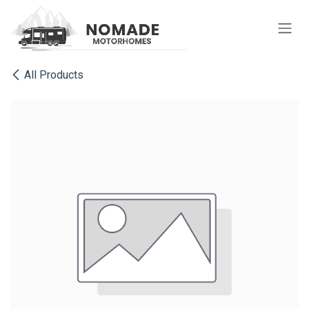
Se rendre au contenu
All Products