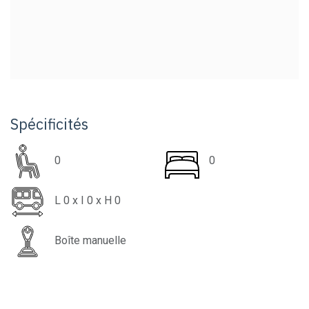
Spécificités
0
0
L
0
x I
0
x H
0
Boîte manuelle