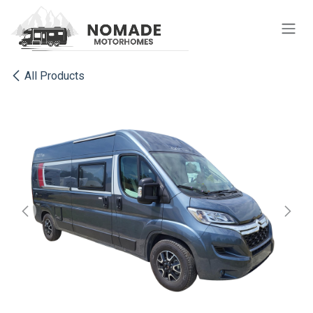
Se rendre au contenu
All Products