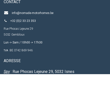
CO​NTACT
info@nomade-motorhomes.be
+32 (0)2 33 23 353
Rue Phocas Lejeune 29
5032 Gembloux
Lun -> Sam / 10h00 -> 17h30
BE 0742 869 946
TVA
ADRESSE
Spy
: Rue Phocas Lejeune 29, 5032 Isnes
St
Peters
Leuw
: Rue de Grand Bigard 67, 1600 Sint-Pieters-
Leeuw