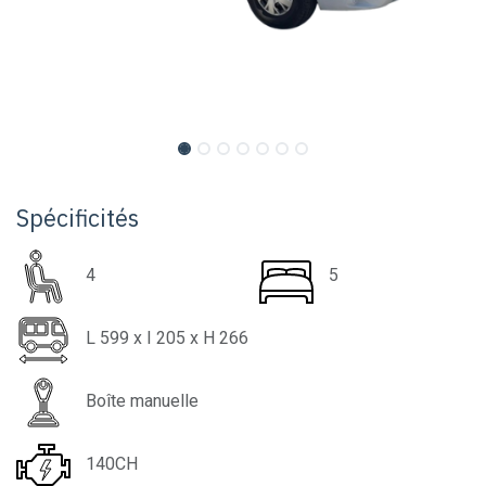
Spécificités
4
5
L
599
x I
205
x H
266
Boîte manuelle
140CH