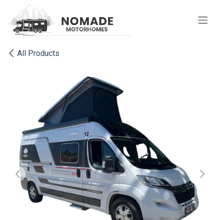
Se rendre au contenu
All Products