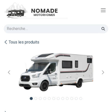
Se rendre au contenu
Tous les produits