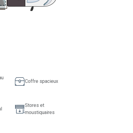
au
Coffre spacieux
Stores et
l
moustiquaires