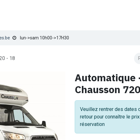
TION
VENTE
SERVICE TECHNIQUE
LES NOMADES
B
es.be
lun->sam 10h00->17H30
20 - 18
Automatique 
Chausson 720
Veuillez rentrer des dates 
retour pour connaître le pri
réservation