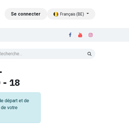
LOG
Se connecter
CONTACT
Français (BE)
-
 - 18
de départ et de
x de votre