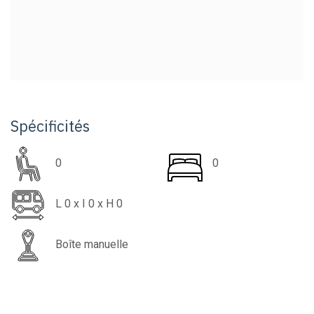
Spécificités
0
0
L
0
x I
0
x H
0
Boîte manuelle