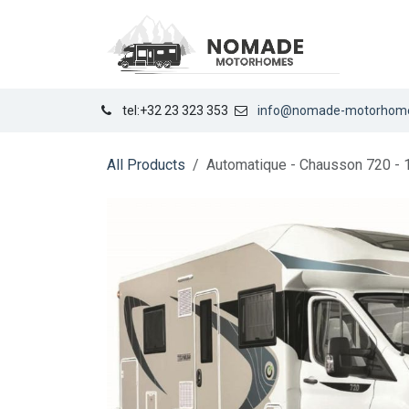
Se rendre au contenu
LOCA
tel:+32 23 323 353
info@nomade-motorhom
All Products
Automatique - Chausson 720 - 