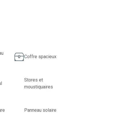
au
Coffre spacieux
Stores et
l
moustiquaires
ure
Panneau solaire