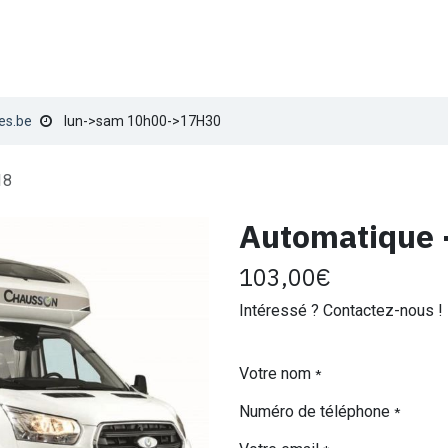
TION
VENTE
SERVICE TECHNIQUE
LES NOMADES
B
es.be
lun->sam 10h00->17H30
18
Automatique 
103,00
€
Intéressé ? Contactez-nous !
Votre nom
*
Numéro de téléphone
*