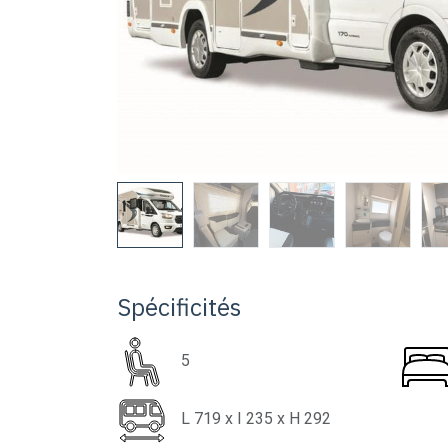
Spécificités
5
L
719
x I
235
x H
292