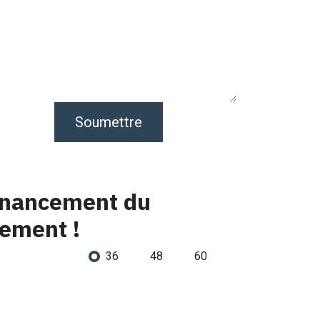
Soumettre
Financement du
lement !
36
48
60