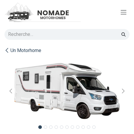
Se rendre au contenu
Un Motorhome