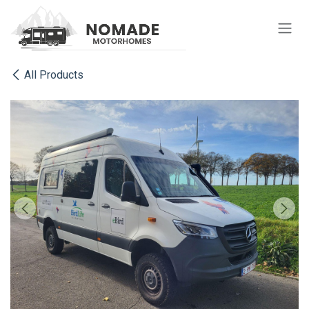
Se rendre au contenu
All Products