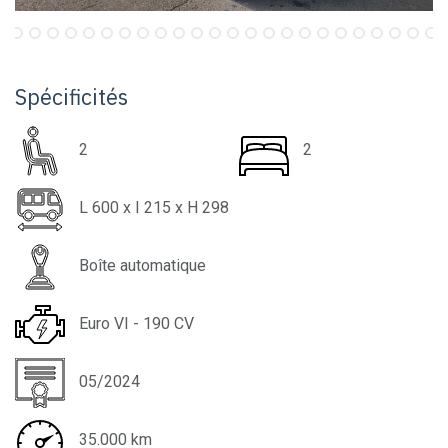
Spécificités
2
2
L
600
x I
215
x H
298
Boîte automatique
Euro VI - 190 CV
05/2024
35.000
km