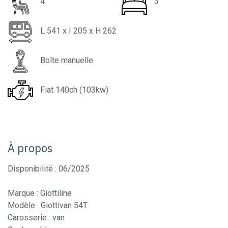
4
3
L
541
x I
205
x H
262
Boîte manuelle
Fiat 140ch (103kw)
À propos
Disponibilité : 06/2025
Marque : Giottiline
Modèle : Giottivan 54T
Carosserie : van