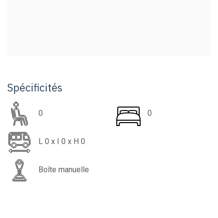
Spécificités
0
0
L
0
x I
0
x H
0
Boîte manuelle